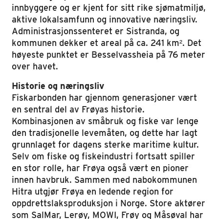
innbyggere og er kjent for sitt rike sjømatmiljø,
aktive lokalsamfunn og innovative næringsliv.
Administrasjonssenteret er Sistranda, og
kommunen dekker et areal på ca. 241 km². Det
høyeste punktet er Besselvassheia på 76 meter
over havet.
Historie og næringsliv
Fiskarbonden har gjennom generasjoner vært
en sentral del av Frøyas historie.
Kombinasjonen av småbruk og fiske var lenge
den tradisjonelle levemåten, og dette har lagt
grunnlaget for dagens sterke maritime kultur.
Selv om fiske og fiskeindustri fortsatt spiller
en stor rolle, har Frøya også vært en pioner
innen havbruk. Sammen med nabokommunen
Hitra utgjør Frøya en ledende region for
oppdrettslaksproduksjon i Norge. Store aktører
som SalMar, Lerøy, MOWI, Frøy og Måsøval har