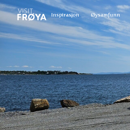
Inspirasjon
Øysamfunn